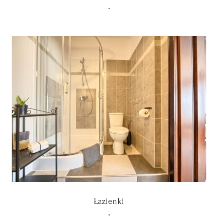
•
Łazienki
•