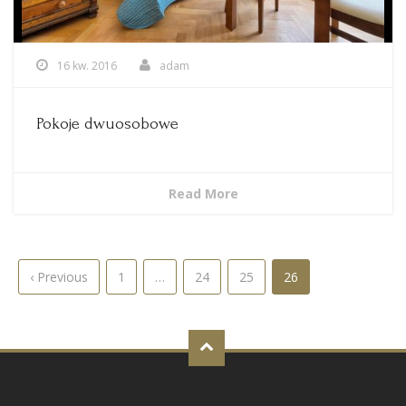
16 kw. 2016
adam
Pokoje dwuosobowe
Read More
‹ Previous
1
…
24
25
26