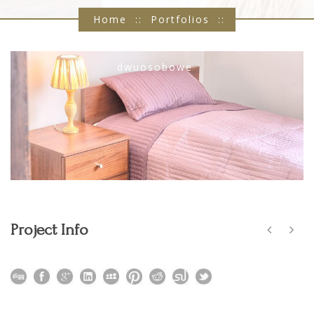
Home
::
Portfolios
::
Pokoje
::
Pokoje
dwuosobowe
Project Info