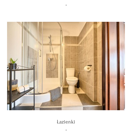
•
Łazienki
•