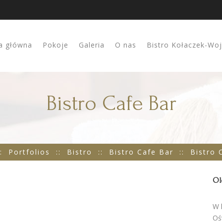
a główna
Pokoje
Galeria
O nas
Bistro Kołaczek-Wo
Bistro Cafe Bar
:
Portfolios
::
Bistro
::
Bistro Cafe Bar
::
Bistro 
Ol
W 
Oś