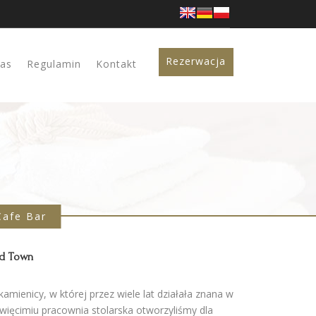
Rezerwacja
jas
Regulamin
Kontakt
Cafe Bar
d Town
kamienicy, w której przez wiele lat działała znana w
więcimiu pracownia stolarska otworzyliśmy dla