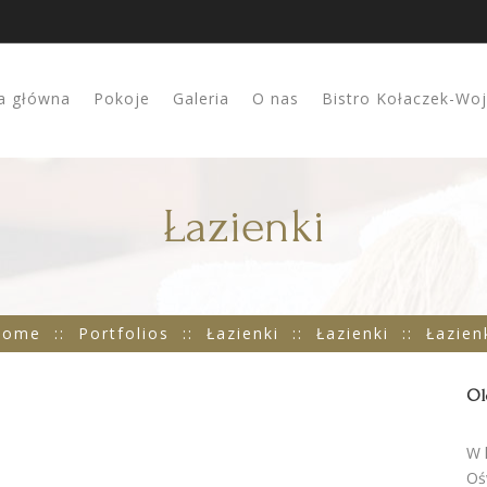
a główna
Pokoje
Galeria
O nas
Bistro Kołaczek-Wo
Łazienki
Home
::
Portfolios
::
Łazienki
::
Łazienki
::
Łazien
Ol
W 
Oś