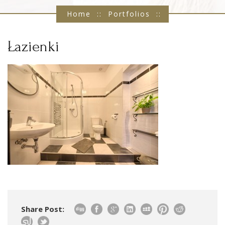
Home
::
Portfolios
::
Łazienki
::
Łazienki
Łazienki
::
Łazienki
Share Post: