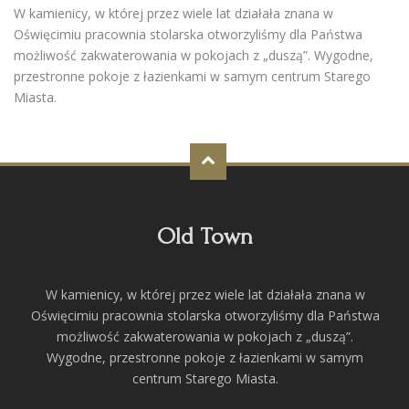
W kamienicy, w której przez wiele lat działała znana w
Oświęcimiu pracownia stolarska otworzyliśmy dla Państwa
możliwość zakwaterowania w pokojach z „duszą”. Wygodne,
przestronne pokoje z łazienkami w samym centrum Starego
Miasta.
Old Town
W kamienicy, w której przez wiele lat działała znana w
Oświęcimiu pracownia stolarska otworzyliśmy dla Państwa
możliwość zakwaterowania w pokojach z „duszą”.
Wygodne, przestronne pokoje z łazienkami w samym
centrum Starego Miasta.