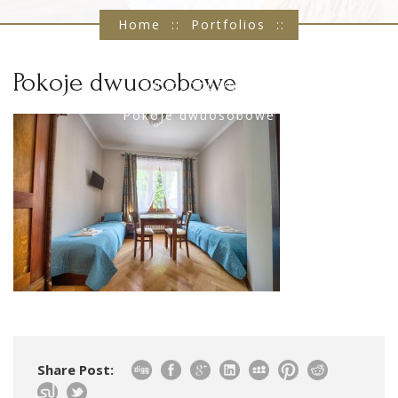
Home
::
Portfolios
::
Pokoje
::
Pokoje
Pokoje dwuosobowe
dwuosobowe
::
Pokoje dwuosobowe
Share Post: