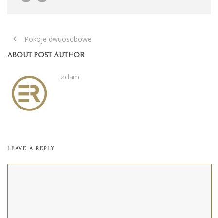
Pokoje dwuosobowe
ABOUT POST AUTHOR
adam
LEAVE A REPLY