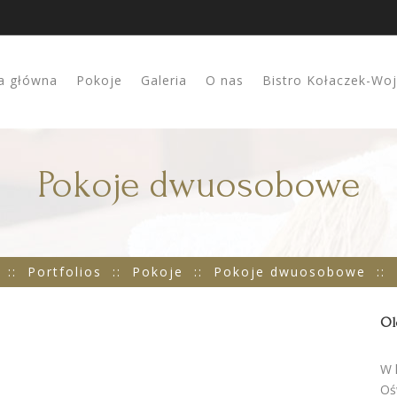
a główna
Pokoje
Galeria
O nas
Bistro Kołaczek-Wo
Pokoje dwuosobowe
::
Portfolios
::
Pokoje
::
Pokoje dwuosobowe
::
dwuosobowe
Ol
W 
Oś