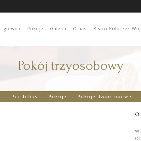
a główna
Pokoje
Galeria
O nas
Bistro Kołaczek-Wo
Pokój trzyosobowy
e
::
Portfolios
::
Pokoje
::
Pokoje dwuosobowe
::
trzyosobowy
Ol
W 
Oś