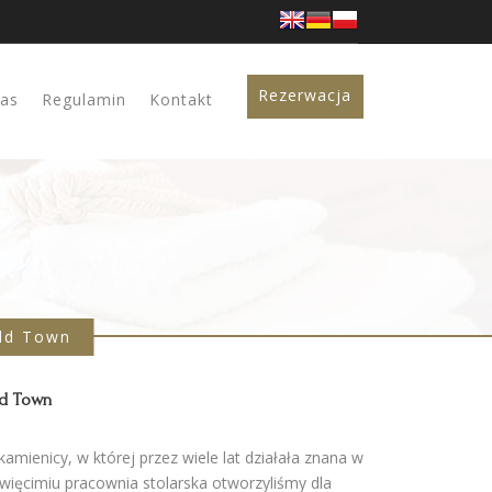
Rezerwacja
jas
Regulamin
Kontakt
ld Town
d Town
kamienicy, w której przez wiele lat działała znana w
więcimiu pracownia stolarska otworzyliśmy dla