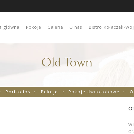
a główna
Pokoje
Galeria
O nas
Bistro Kołaczek-Wo
Old Town
::
Portfolios
::
Pokoje
::
Pokoje dwuosobowe
::
O
Ol
W 
Oś